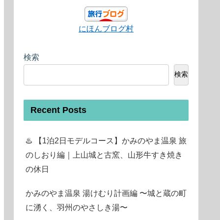
にほんブログ村
検索
検索
Recent Posts
♨️ 【1泊2日モデルコース】かみのやま温泉 旅
のしおり編｜上山城と古窯、山形牛すき焼き
の休日
かみのやま温泉 湯けむり計画編 〜城と蔵の町
に湧く、羽州のやさしき湯〜