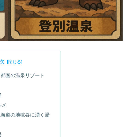
次
首都圏の温泉リゾート
景
ルメ
北海道の地獄谷に湧く湯
景