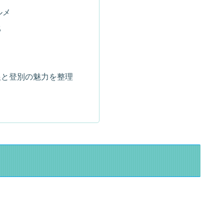
ルメ
比
根と登別の魅力を整理
ト