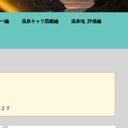
ー編
温泉キャラ図鑑編
温泉地_評価編
れます