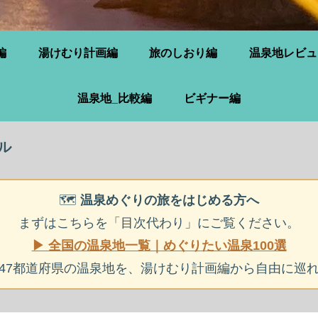
編
湯けむり計画編
旅のしおり編
温泉地レビュ
温泉地_比較編
ビギナー編
ル
🗺️
温泉めぐりの旅をはじめる方へ
まずはこちらを「目次代わり」にご覧ください。
▶ 全国の温泉地一覧｜めぐりたい温泉100選
47都道府県の温泉地を、湯けむり計画編から自由に巡