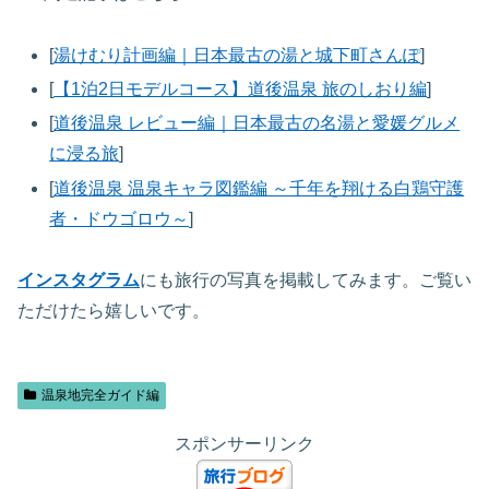
[
湯けむり計画編｜日本最古の湯と城下町さんぽ
]
[
【1泊2日モデルコース】道後温泉 旅のしおり編
]
[
道後温泉 レビュー編｜日本最古の名湯と愛媛グルメ
に浸る旅
]
[
道後温泉 温泉キャラ図鑑編 ～千年を翔ける白鶏守護
者・ドウゴロウ～
]
インスタグラム
にも旅行の写真を掲載してみます。ご覧い
ただけたら嬉しいです。
温泉地完全ガイド編
スポンサーリンク