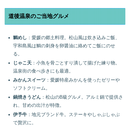
道後温泉のご当地グルメ
鯛めし
：愛媛の郷土料理。松山風は炊き込みご飯、
宇和島風は鯛の刺身を卵醤油に絡めてご飯にのせ
る。
じゃこ天
：小魚を骨ごとすり潰して揚げた練り物。
温泉街の食べ歩きにも最適。
みかんスイーツ
：愛媛特産みかんを使ったゼリーや
ソフトクリーム。
鍋焼きうどん
：松山のB級グルメ。アルミ鍋で提供さ
れ、甘めの出汁が特徴。
伊予牛
：地元ブランド牛。ステーキやしゃぶしゃぶ
で贅沢に。