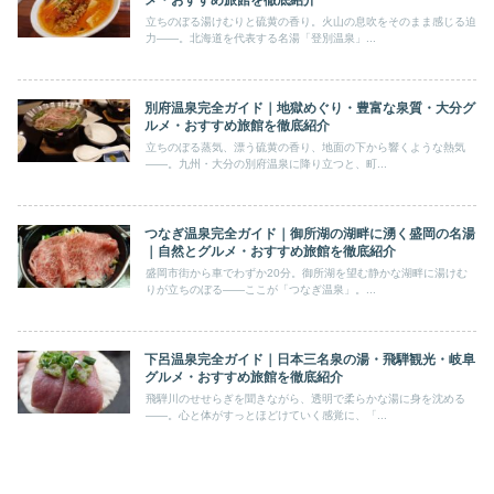
メ・おすすめ旅館を徹底紹介
立ちのぼる湯けむりと硫黄の香り。火山の息吹をそのまま感じる迫
力――。北海道を代表する名湯「登別温泉」...
別府温泉完全ガイド｜地獄めぐり・豊富な泉質・大分グ
ルメ・おすすめ旅館を徹底紹介
立ちのぼる蒸気、漂う硫黄の香り、地面の下から響くような熱気
――。九州・大分の別府温泉に降り立つと、町...
つなぎ温泉完全ガイド｜御所湖の湖畔に湧く盛岡の名湯
｜自然とグルメ・おすすめ旅館を徹底紹介
盛岡市街から車でわずか20分。御所湖を望む静かな湖畔に湯けむ
りが立ちのぼる――ここが「つなぎ温泉」。...
下呂温泉完全ガイド｜日本三名泉の湯・飛騨観光・岐阜
グルメ・おすすめ旅館を徹底紹介
飛騨川のせせらぎを聞きながら、透明で柔らかな湯に身を沈める
――。心と体がすっとほどけていく感覚に、「...