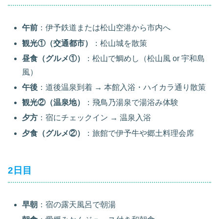
午前
：伊予鉄道または松山空港から市内へ
観光①（交通都市）
：松山城を散策
昼食（グルメ①）
：松山で鯛めし（松山風 or 宇和島
風）
午後
：道後温泉到着 → 本館入浴・ハイカラ通り散策
観光②（温泉地）
：飛鳥乃湯泉で湯浴み体験
夕方
：宿にチェックイン → 温泉入浴
夕食（グルメ②）
：旅館で伊予牛や郷土料理会席
2日目
早朝
：宿の露天風呂で朝湯