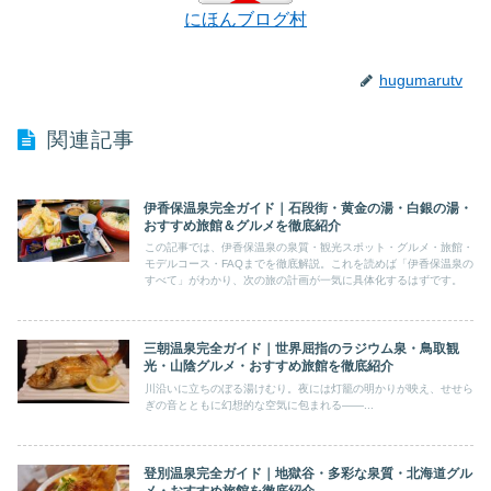
にほんブログ村
hugumarutv
関連記事
伊香保温泉完全ガイド｜石段街・黄金の湯・白銀の湯・
おすすめ旅館＆グルメを徹底紹介
この記事では、伊香保温泉の泉質・観光スポット・グルメ・旅館・
モデルコース・FAQまでを徹底解説。これを読めば「伊香保温泉の
すべて」がわかり、次の旅の計画が一気に具体化するはずです。
三朝温泉完全ガイド｜世界屈指のラジウム泉・鳥取観
光・山陰グルメ・おすすめ旅館を徹底紹介
川沿いに立ちのぼる湯けむり。夜には灯籠の明かりが映え、せせら
ぎの音とともに幻想的な空気に包まれる――...
登別温泉完全ガイド｜地獄谷・多彩な泉質・北海道グル