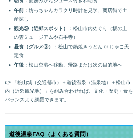
朝食
：愛媛みかんジュース付き和朝食
午前
：坊っちゃんカラクリ時計を見学、商店街で土
産探し
観光③（近郊スポット）
：松山市内めぐり（坂の上
の雲ミュージアムや石手寺）
昼食（グルメ③）
：松山で鍋焼きうどん or じゃこ天
定食
午後
：松山空港へ移動、帰路または次の目的地へ
👉 「松山城（交通都市）＋道後温泉（温泉地）＋松山市
内（近郊観光地）」を組み合わせれば、文化・歴史・食を
バランスよく網羅できます。
道後温泉FAQ（よくある質問）