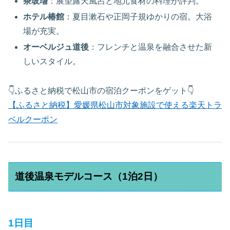
茶玻瑠
：展望露天風呂と地元食材の料理が評判。
ホテル椿館
：夏目漱石や正岡子規ゆかりの宿。大浴
場が充実。
オーベルジュ道後
：フレンチと温泉を融合させた新
しいスタイル。
👇ふるさと納税で松山市の宿泊クーポンをゲット👇
【ふるさと納税】愛媛県松山市対象施設で使える楽天トラ
ベルクーポン
道後温泉モデルコース（1泊2日）
1日目