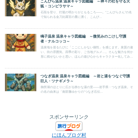
こんぴら温泉 温泉キャラ図鑑編 ～神々の社を守る天
狐・コンピラサマ～
石段を登り、灯籠の明かりがともるころ——。“こんぴらさん”の名
で知られる金刀比羅宮の麓に湧く、こんぴ...
鳴子温泉 温泉キャラ図鑑編 ～微笑みのこけし守護
者・ナルコッコ～
温泉地を巡るたびに「ここにしかない個性」を感じます。泉質の違
い、街の雰囲気、四季の彩り、ご当地グルメ…。そんな魅力を何か
形に残せないかと思い、ほんの遊び心からキャラクター化してみま
した。
つなぎ温泉 温泉キャラ図鑑編 ～岩と湯をつなぐ守護
巨人・ツナギメラ～
御所湖のほとりに広がる静かな湯の里――岩手県・つなぎ温泉。そ
の名の由来は「南部藩ゆかりの“つなぎ石伝...
スポンサーリンク
にほんブログ村