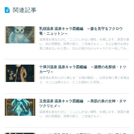
関連記事
乳頭温泉 温泉キャラ図鑑編 ～森を見守るフクロウ
竜・ニュットン～
温泉地を巡るたびに「ここにしかない個性」を感じます。泉質の違
い、街の雰囲気、四季の彩り、ご当地グルメ…。そんな魅力を何か
形に残せないかと思い、ほんの遊び心からキャラクター化してみま
した。
十津川温泉 温泉キャラ図鑑編 ～湯煙の名探偵・トツ
カーワ～
温泉地を巡るたびに感じる「土地の物語」。山深き地に湧く名湯ほ
ど、そこには静けさと、どこか謎めいた空気...
玉造温泉 温泉キャラ図鑑編 ～美肌の泉の女神・タマ
ツクリヒメ～
温泉地を巡るたびに「ここにしかない個性」を感じます。泉質の違
い、街の雰囲気、四季の彩り、ご当地グルメ...