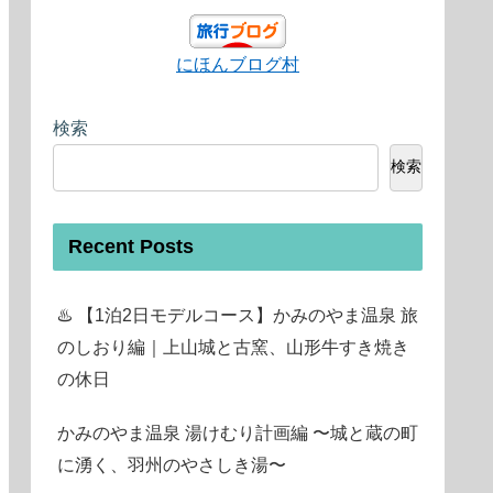
にほんブログ村
検索
検索
Recent Posts
♨️ 【1泊2日モデルコース】かみのやま温泉 旅
のしおり編｜上山城と古窯、山形牛すき焼き
の休日
かみのやま温泉 湯けむり計画編 〜城と蔵の町
に湧く、羽州のやさしき湯〜