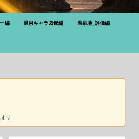
ー編
温泉キャラ図鑑編
温泉地_評価編
れます