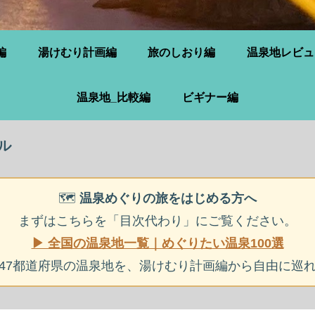
編
湯けむり計画編
旅のしおり編
温泉地レビュ
温泉地_比較編
ビギナー編
ル
🗺️
温泉めぐりの旅をはじめる方へ
まずはこちらを「目次代わり」にご覧ください。
▶ 全国の温泉地一覧｜めぐりたい温泉100選
47都道府県の温泉地を、湯けむり計画編から自由に巡