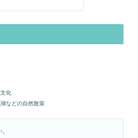
宿
食文化
瓢湖などの自然散策
い。