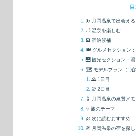
目
💫 月岡温泉で出会え
🛁 温泉を楽しむ
🏨 宿泊候補
🍽 グルメセクション
🌉 観光セクション：
🗺 モデルプラン（1泊
🌄 1日目
🌸 2日目
🧴 月岡温泉の泉質メモ
✨ 旅のテーマ
🌿 次に読むおすすめ
🌸 月岡温泉の宿を探