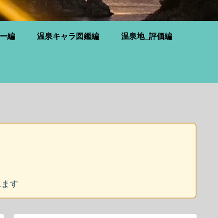
ー編
温泉キャラ図鑑編
温泉地_評価編
れます