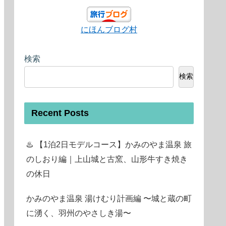
にほんブログ村
検索
検索
Recent Posts
♨️ 【1泊2日モデルコース】かみのやま温泉 旅
のしおり編｜上山城と古窯、山形牛すき焼き
の休日
かみのやま温泉 湯けむり計画編 〜城と蔵の町
に湧く、羽州のやさしき湯〜