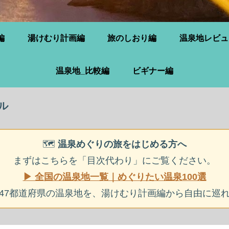
編
湯けむり計画編
旅のしおり編
温泉地レビュ
温泉地_比較編
ビギナー編
ル
🗺️
温泉めぐりの旅をはじめる方へ
まずはこちらを「目次代わり」にご覧ください。
▶ 全国の温泉地一覧｜めぐりたい温泉100選
47都道府県の温泉地を、湯けむり計画編から自由に巡