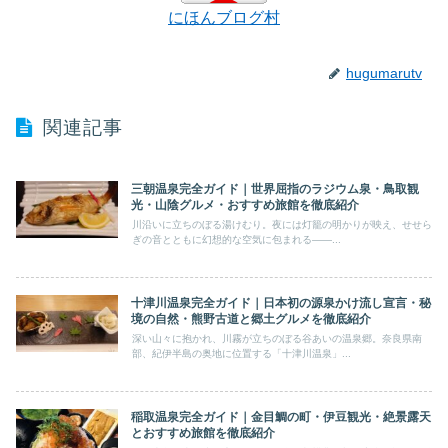
にほんブログ村
hugumarutv
関連記事
三朝温泉完全ガイド｜世界屈指のラジウム泉・鳥取観
光・山陰グルメ・おすすめ旅館を徹底紹介
川沿いに立ちのぼる湯けむり。夜には灯籠の明かりが映え、せせら
ぎの音とともに幻想的な空気に包まれる――...
十津川温泉完全ガイド｜日本初の源泉かけ流し宣言・秘
境の自然・熊野古道と郷土グルメを徹底紹介
深い山々に抱かれ、川霧が立ちのぼる谷あいの温泉郷。奈良県南
部、紀伊半島の奥地に位置する「十津川温泉」...
稲取温泉完全ガイド｜金目鯛の町・伊豆観光・絶景露天
とおすすめ旅館を徹底紹介