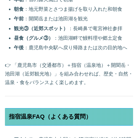
朝食
：地元野菜とさつま揚げを取り入れた和朝食
午前
：開聞岳または池田湖を観光
観光③（近郊スポット）
：長崎鼻で竜宮神社参拝
昼食（グルメ③）
：池田湖畔で鰻料理や郷土定食
午後
：鹿児島中央駅へ戻り帰路または次の目的地へ
👉 「鹿児島市（交通都市）＋指宿（温泉地）＋開聞岳・
池田湖（近郊観光地）」を組み合わせれば、歴史・自然・
温泉・食をバランスよく楽しめます。
指宿温泉FAQ（よくある質問）