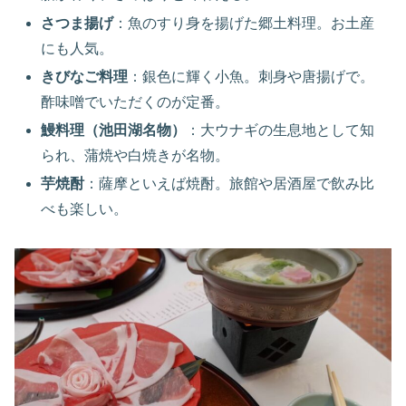
さつま揚げ
：魚のすり身を揚げた郷土料理。お土産
にも人気。
きびなご料理
：銀色に輝く小魚。刺身や唐揚げで。
酢味噌でいただくのが定番。
鰻料理（池田湖名物）
：大ウナギの生息地として知
られ、蒲焼や白焼きが名物。
芋焼酎
：薩摩といえば焼酎。旅館や居酒屋で飲み比
べも楽しい。