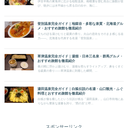
伊豆半島の東海岸に広がる稲取温泉。相模灘を望む高台に旅館が並
び、朝夕には水平線から昇る日の出や、海に...
登別温泉完全ガイド｜地獄谷・多彩な泉質・北海道グル
メ・おすすめ旅館を徹底紹介
立ちのぼる湯けむりと硫黄の香り。火山の息吹をそのまま感じる迫
力――。北海道を代表する名湯「登別温泉」...
草津温泉完全ガイド｜湯畑・日本三名泉・群馬グルメ・
おすすめ旅館を徹底紹介
夜の闇に浮かぶ湯けむり、湯畑を照らすライトアップ、鼻をくすぐ
る硫黄の香り――草津温泉に到着した瞬間、...
湯田温泉完全ガイド｜白狐伝説の名湯・山口観光・ふぐ
料理とおすすめ旅館を徹底紹介
白狐が傷を癒したという伝説が残る「湯田温泉」。山口市街地にあ
りながら豊富な湯量を誇り、“西の京”と呼...
スポンサーリンク