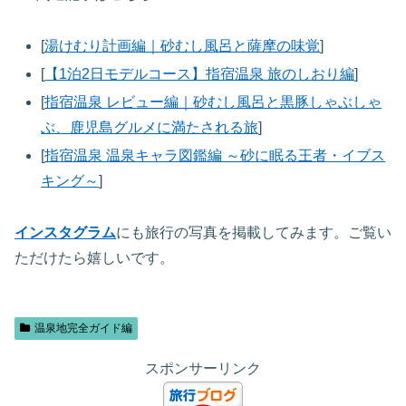
[
湯けむり計画編｜砂むし風呂と薩摩の味覚
]
[
【1泊2日モデルコース】指宿温泉 旅のしおり編
]
[
指宿温泉 レビュー編｜砂むし風呂と黒豚しゃぶしゃ
ぶ、鹿児島グルメに満たされる旅
]
[
指宿温泉 温泉キャラ図鑑編 ～砂に眠る王者・イブス
キング～
]
インスタグラム
にも旅行の写真を掲載してみます。ご覧い
ただけたら嬉しいです。
温泉地完全ガイド編
スポンサーリンク