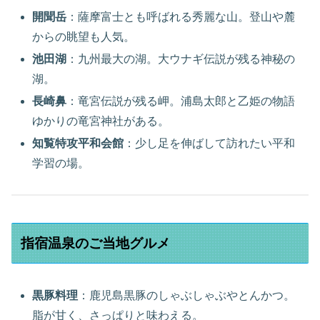
開聞岳
：薩摩富士とも呼ばれる秀麗な山。登山や麓
からの眺望も人気。
池田湖
：九州最大の湖。大ウナギ伝説が残る神秘の
湖。
長崎鼻
：竜宮伝説が残る岬。浦島太郎と乙姫の物語
ゆかりの竜宮神社がある。
知覧特攻平和会館
：少し足を伸ばして訪れたい平和
学習の場。
指宿温泉のご当地グルメ
黒豚料理
：鹿児島黒豚のしゃぶしゃぶやとんかつ。
脂が甘く、さっぱりと味わえる。