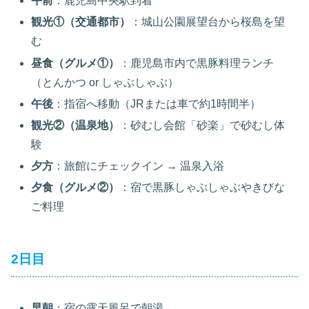
午前
：鹿児島中央駅到着
観光①（交通都市）
：城山公園展望台から桜島を望
む
昼食（グルメ①）
：鹿児島市内で黒豚料理ランチ
（とんかつ or しゃぶしゃぶ）
午後
：指宿へ移動（JRまたは車で約1時間半）
観光②（温泉地）
：砂むし会館「砂楽」で砂むし体
験
夕方
：旅館にチェックイン → 温泉入浴
夕食（グルメ②）
：宿で黒豚しゃぶしゃぶやきびな
ご料理
2日目
早朝
：宿の露天風呂で朝湯