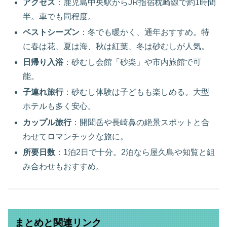
アクセス
：鹿児島中央駅からJR指宿枕崎線で約1時間
半。車でも同程度。
ベストシーズン
：冬でも暖かく、通年おすすめ。特
に春は花、夏は海、秋は紅葉、冬は砂むしが人気。
日帰り入浴
：砂むし会館「砂楽」や市内旅館で可
能。
子連れ旅行
：砂むし体験は子どもも楽しめる。大型
ホテルも多く安心。
カップル旅行
：開聞岳や長崎鼻の絶景スポットと合
わせてロマンチックな旅に。
所要日数
：1泊2日で十分。2泊なら屋久島や知覧と組
み合わせもおすすめ。
まとめと関連リンク