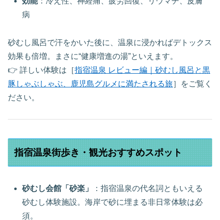
効能
：冷え性、神経痛、疲労回復、リウマチ、皮膚
病
砂むし風呂で汗をかいた後に、温泉に浸かればデトックス
効果も倍増。まさに“健康増進の湯”といえます。
👉 詳しい体験は［
指宿温泉 レビュー編｜砂むし風呂と黒
豚しゃぶしゃぶ、鹿児島グルメに満たされる旅
］をご覧く
ださい。
指宿温泉街歩き・観光おすすめスポット
砂むし会館「砂楽」
：指宿温泉の代名詞ともいえる
砂むし体験施設。海岸で砂に埋まる非日常体験は必
須。