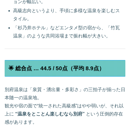
ョンが幅広い。
高級志向というより、手頃に多様な温泉を楽しむス
タイル。
「杉乃井ホテル」などエンタメ型の宿から、「竹瓦
温泉」のような共同浴場まで振れ幅が大きい。
🌟 総合点 … 44.5 / 50点（平均 8.9点）
別府温泉は「泉質・湧出量・多彩さ」の三拍子が揃った日
本随一の温泉地。
観光や宿の面で“統一された高級感”はやや弱いが、それ以
上に
“温泉をとことん楽しむなら別府”
という圧倒的存在
感があります。