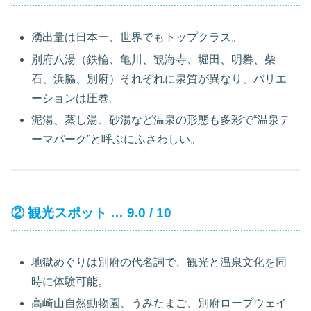
湧出量は日本一、世界でもトップクラス。
別府八湯（鉄輪、亀川、観海寺、堀田、明礬、柴
石、浜脇、別府）それぞれに泉質が異なり、バリエ
ーションは圧巻。
泥湯、蒸し湯、砂湯など温泉の形態も多彩で“温泉テ
ーマパーク”と呼ぶにふさわしい。
② 観光スポット … 9.0 / 10
地獄めぐりは別府の代名詞で、観光と温泉文化を同
時に体験可能。
高崎山自然動物園、うみたまご、別府ロープウェイ