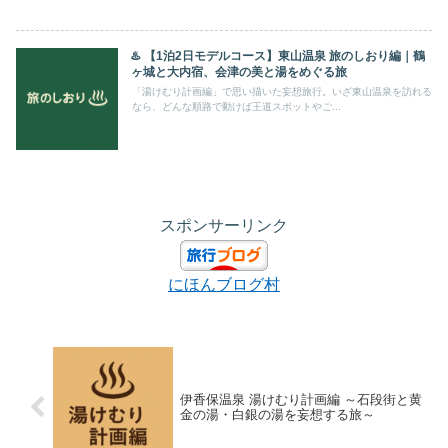
♨️ 【1泊2日モデルコース】東山温泉 旅のしおり編｜鶴
ヶ城と大内宿、会津の美と湯をめぐる旅
「湯けむり計画編」で思い描いた妄想旅行。いざ東山温泉を訪れる
なら、どんな順路で動けば王道スポットやご...
スポンサーリンク
にほんブログ村
伊香保温泉 湯けむり計画編 ～石段街と黄
金の湯・白銀の湯を妄想する旅～