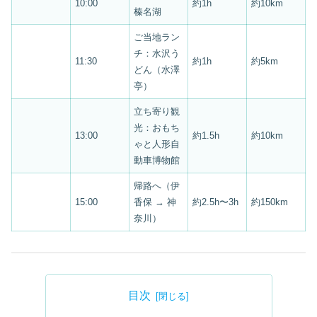
10:00
約1h
約10km
榛名湖
ご当地ラン
チ：水沢う
11:30
約1h
約5km
どん（水澤
亭）
立ち寄り観
光：おもち
13:00
約1.5h
約10km
ゃと人形自
動車博物館
帰路へ（伊
15:00
香保 → 神
約2.5h〜3h
約150km
奈川）
目次