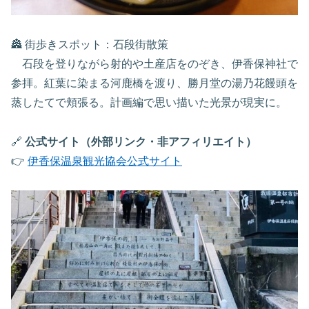
🏯 街歩きスポット：石段街散策
石段を登りながら射的や土産店をのぞき、伊香保神社で
参拝。紅葉に染まる河鹿橋を渡り、勝月堂の湯乃花饅頭を
蒸したてで頬張る。計画編で思い描いた光景が現実に。
🔗
公式サイト（外部リンク・非アフィリエイト）
👉
伊香保温泉観光協会公式サイト