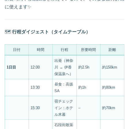
に使えます✨
🗺
行程ダイジェスト（タイムテーブル）
日付
時間
行程
所要時間
距離
出発（神奈
1日目
12:00
川 → 伊香
約2.5h
約150km
保温泉へ）
昼食：高坂
13:30
約1h
約80km
SA
宿チェック
15:30
イン：ホテ
–
約70km
ル木暮
石段街散策