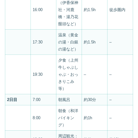
（伊香保神
16:00
社・河鹿
約1.5h
徒歩圏内
橋・湯乃花
饅頭など）
温泉（黄金
17:30
の湯・白銀
約1.5h
–
の湯など）
夕食（上州
牛しゃぶし
19:30
ゃぶ・おっ
–
–
きりこみ
等）
2日目
7:00
朝風呂
約30分
–
朝食（和洋
8:00
バイキン
約1h
–
グ）
周辺観光：