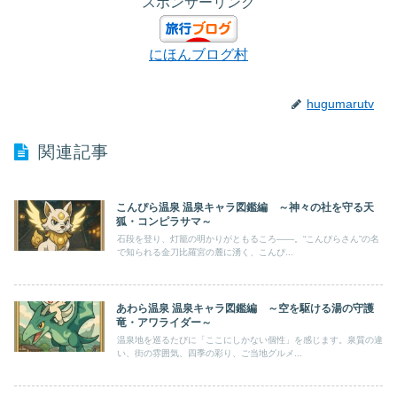
スポンサーリンク
にほんブログ村
hugumarutv
関連記事
こんぴら温泉 温泉キャラ図鑑編 ～神々の社を守る天
狐・コンピラサマ～
石段を登り、灯籠の明かりがともるころ——。“こんぴらさん”の名
で知られる金刀比羅宮の麓に湧く、こんぴ...
あわら温泉 温泉キャラ図鑑編 ～空を駆ける湯の守護
竜・アワライダー～
温泉地を巡るたびに「ここにしかない個性」を感じます。泉質の違
い、街の雰囲気、四季の彩り、ご当地グルメ...