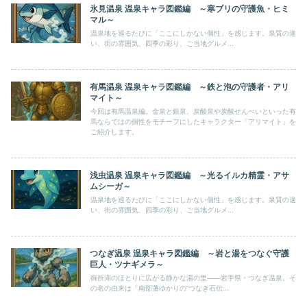
氷見温泉 温泉キャラ図鑑編 ～寒ブリの守護魚・ヒミ
マル～
温泉地を巡るたびに「ここにしかない個性」を感じます。泉質の違
い、街の雰囲気、四季の彩り、ご当地グルメ...
有馬温泉 温泉キャラ図鑑編 ～鉄と泡の守護者・アリ
マイト～
今回は有馬温泉編。金泉と銀泉、炭酸泉や炭酸せんべいといった有
馬ならではの個性をモチーフにしたキャラクター「アリマイト」を
ご紹介します。
浅虫温泉 温泉キャラ図鑑編 ～光るイルカ精霊・アサ
ムシーガ～
温泉地を巡るたびに「ここにしかない個性」を感じます。泉質の違
い、街の雰囲気、四季の彩り、ご当地グルメ...
つなぎ温泉 温泉キャラ図鑑編 ～岩と湯をつなぐ守護
巨人・ツナギメラ～
御所湖のほとりに広がる静かな湯の里――岩手県・つなぎ温泉。そ
の名の由来は「南部藩ゆかりの“つなぎ石伝...